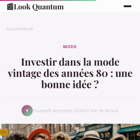
📰
Look Quantum
Accueil
›
Mode
MODE
Investir dans la mode
vintage des années 80 : une
bonne idée ?
Youssef
6 décembre 2024
13 min de lecture
Y