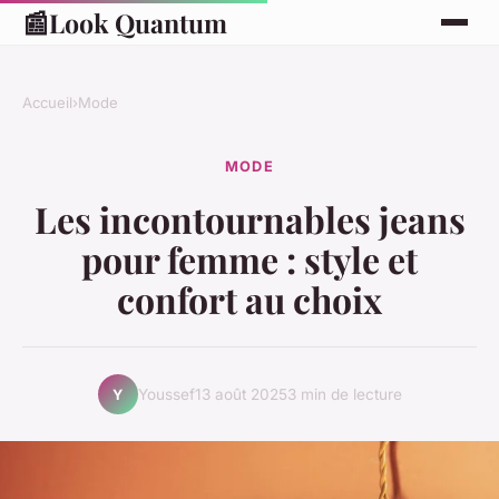
📰
Look Quantum
Accueil
›
Mode
MODE
Les incontournables jeans
pour femme : style et
confort au choix
Youssef
13 août 2025
3 min de lecture
Y