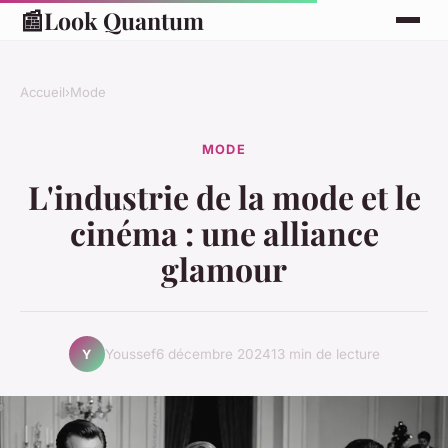
📰
Look Quantum
Accueil
›
Mode
MODE
L'industrie de la mode et le
cinéma : une alliance
glamour
Youssef
6 décembre 2024
13 min de lecture
Y