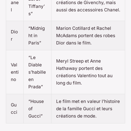
ane
créations de Givenchy, mais
Tiffany’
l
aussi des accessoires Chanel.
s”
“Midnig
Marion Cotillard et Rachel
Dio
ht in
McAdams portent des robes
r
Paris”
Dior dans le film.
“Le
Meryl Streep et Anne
Val
Diable
Hathaway portent des
enti
s’habille
créations Valentino tout au
no
en
long du film.
Prada”
“House
Le film met en valeur l’histoire
Gu
of
de la famille Gucci et leurs
cci
Gucci”
créations de mode.