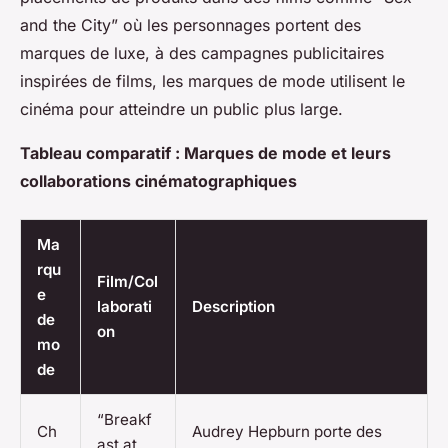
and the City” où les personnages portent des
marques de luxe, à des campagnes publicitaires
inspirées de films, les marques de mode utilisent le
cinéma pour atteindre un public plus large.
Tableau comparatif : Marques de mode et leurs
collaborations cinématographiques
Ma
rqu
Film/Col
e
laborati
Description
de
on
mo
de
“Breakf
Ch
Audrey Hepburn porte des
ast at