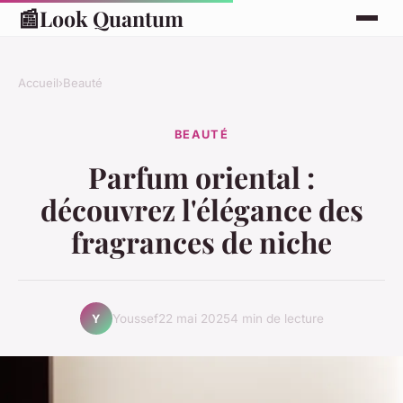
📰
Look Quantum
Accueil
›
Beauté
BEAUTÉ
Parfum oriental :
découvrez l'élégance des
fragrances de niche
Youssef
22 mai 2025
4 min de lecture
Y