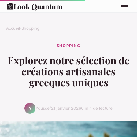
📰
Look Quantum
Accueil
›
Shopping
SHOPPING
Explorez notre sélection de
créations artisanales
grecques uniques
Youssef
21 janvier 2026
6 min de lecture
Y